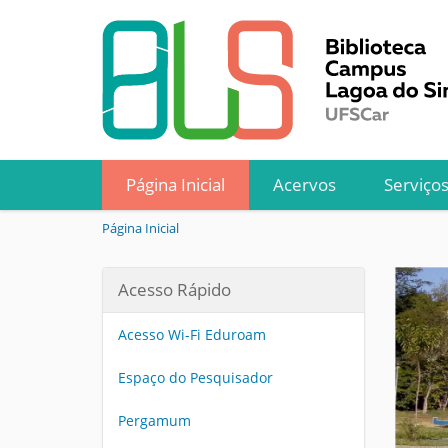
Página Inicial
Acervos
Serviço
V
Página Inicial
o
c
Acesso Rápido
ê
e
s
Acesso Wi-Fi Eduroam
t
á
Espaço do Pesquisador
a
q
Pergamum
u