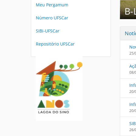
i
Meu Pergamum
B-
:
Número UFSCar
SIBi-UFSCar
Notí
Repositório UFSCar
Nov
25/
Açã
08/
Inf
20/
Inf
20/
SIB
26/