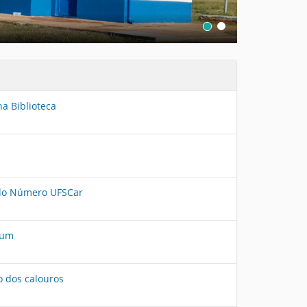
1
2
a Biblioteca
o do Número UFSCar
mum
o dos calouros